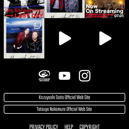
Kazuyoshi Saito Official Web Site
Tatsuya Nakamura Official Web Site
PRIVACY POLICY
HELP
COPYRIGHT