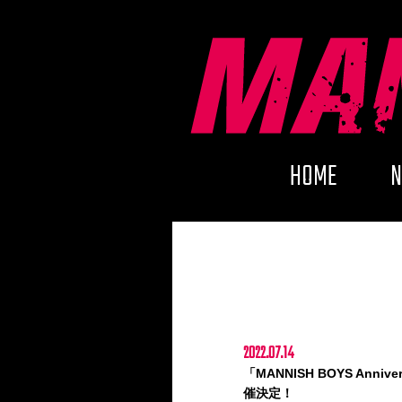
HOME
2022.07.14
「MANNISH BOYS Anni
催決定！