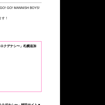
O! GO! MANNISH BOYS!
ます！
叫び足りないロクデナシ〜」札幌追加
叫び足りないロクデナシ〜」特設サイト▼