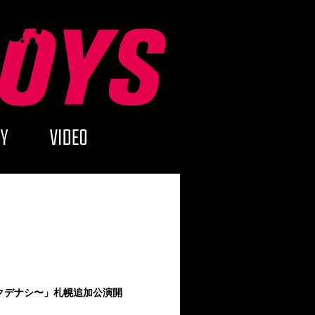
Y
VIDEO
び足りないロクデナシ〜」札幌追加公演開