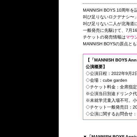
MANNISH BOYS 10周年を記念
叫び足りないロクデナシ〜
叫び足りない二人が北海道にも
一般発売に先駆けて、7月1
チケットの発売情報は
マウ
MANNISH BOYSの
【「MANNISH BOYS An
公演概要】
◇公演日程：2022年9月2日（
◇会場：cube garden
◇チケット料金：全席指定 
※公演当日別途ドリンク
※未就学児童入場不可。小
◇チケット一般発売日：20
◇公演に関するお問合せ
▼「MANNISH BOYS Ann