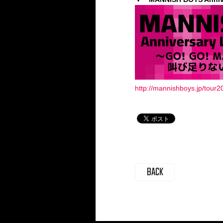
http://mannishboys.jp/tour2
BACK