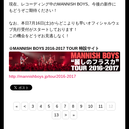
現在、レコーディング中のMANNISH BOYS。今後の新作に
もどうぞご期待ください！
なお、本日7月16日(土)からどこよりも早いオフィシャルウェ
ブ先行受付がスタートしております！
この機会をどうぞお見逃しなく！
☆MANNISH BOYS 2016-2017 TOUR 特設サイト
http://mannishboys.jp/tour2016-2017
«
<
3
4
5
6
7
8
9
10
11
12
13
>
»