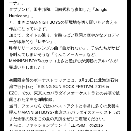
ーナ』。
タブゾンビ、田中邦和、日向秀和も参加した『Jungle
Hurricane』。
と、まさにMANNISH BOYSの新境地を切り開いたと言える
作品になっています。
加えて、タイトル通り、甘酸っぱい歌詞と爽やかなメロディ
ーが印象的な『レモン』、
昨年リリースのシングル曲『曲がれない』、子供たちがサビ
を叫んでしまいそうな『うんこメーカー』など、
MANNISH BOYSのカッコよさと遊び心が満載のアルバムが
完成いたしました！
初回限定盤のボーナストラックには、8月13日に北海道石狩
湾で行われた「RISING SUN ROCK FESTIVAL 2016 in
EZO」での、東京スカパラダイスオーケストラとの共演で披
露された楽曲を3曲収録。
当日、フェスならではのベストアクトと非常に多くの反響を
呼んだMANNISH BOYS×東京スカパラダイスオーケストラの
まだ余韻の残るこの夏の共演をぜひご堪能ください。
さらに、ファッションブランド「LEPSIM」の2016