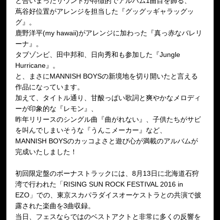
と合いまったサウンドが特徴的でアルバム1曲目を飾る、
蔦谷好位置がアレンジを担当した『グッグッギャラッグッ
グ』。
鹿野洋平(my hawaii)がアレンジに加わった『真っ赤なバレリ
ーナ』。
タブゾンビ、田中邦和、日向秀和も参加した『Jungle
Hurricane』。
と、まさにMANNISH BOYSの新境地を切り開いたと言える
作品になっています。
加えて、タイトル通り、甘酸っぱい歌詞と爽やかなメロディ
ーが印象的な『レモン』、
昨年リリースのシングル曲『曲がれない』、子供たちがサビ
を叫んでしまいそうな『うんこメーカー』など、
MANNISH BOYSのカッコよさと遊び心が満載のアルバムが
完成いたしました！
初回限定盤のボーナストラックには、8月13日に北海道石狩
湾で行われた「RISING SUN ROCK FESTIVAL 2016 in
EZO」での、東京スカパラダイスオーケストラとの共演で披
露された楽曲を3曲収録。
当日、フェスならではのベストアクトと非常に多くの反響を