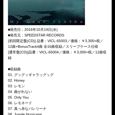
■発売日：2016年10月19日(水)
■発売元：SPEEDSTAR RECORDS
[初回限定盤(CD)] 品番：VICL-65003／価格：￥3,300+税／
12曲+BonusTrack4曲 全16曲収録／スリーブケース仕様
[通常盤(CD)]品番：VICL-65004／価格：￥3,000+税／12曲収
録
■収録曲
01. グッグッギャラッグッグ
02. Honey
03. レモン
04. 曲がれない
05. Only You
06. レモネード
07. 真っ赤なバレリーナ
08. Jungle Hurricane